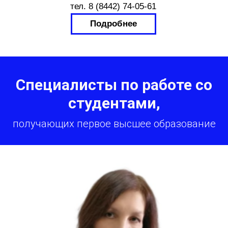
Специалисты по работе со
студентами,
получающих первое высшее образование