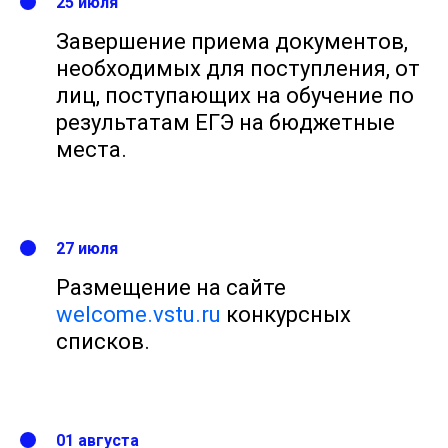
25 июля
Завершение приема документов,
необходимых для поступления, от
лиц, поступающих на обучение по
результатам ЕГЭ на бюджетные
места.
27 июля
Размещение на с
айте
welcome.vstu.ru
конк
урсных
списков.
01 августа