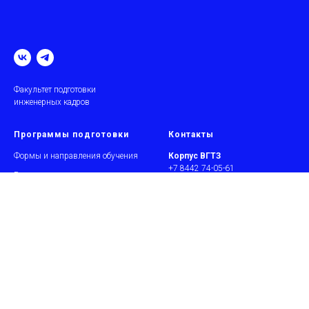
Факультет подготовки
инженерных кадров
Программы подготовки
Контакты
Формы и направления обучения
Корпус ВГТЗ
+7 8442 74-05-61
Второе высшее
+7 8442 29-29-34
tfpic@vstu.ru
ул. Дегтярёва, 2.
Высотный корпус
+7 8442 24-81-45
+7 8442 24-81-46
пр.Ленина 28а